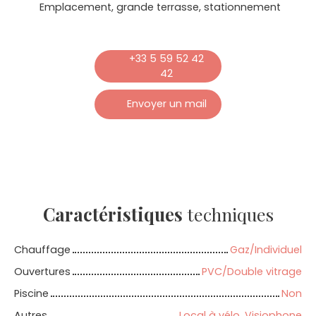
Emplacement, grande terrasse, stationnement
+33 5 59 52 42
42
Envoyer un mail
Caractéristiques
techniques
Chauffage
Gaz/Individuel
Ouvertures
PVC/Double vitrage
Piscine
Non
Autres
Local à vélo, Visiophone