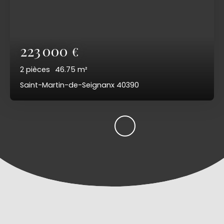
223 000
€
2
pièces
46.75
m²
Saint-Martin-de-Seignanx 40390