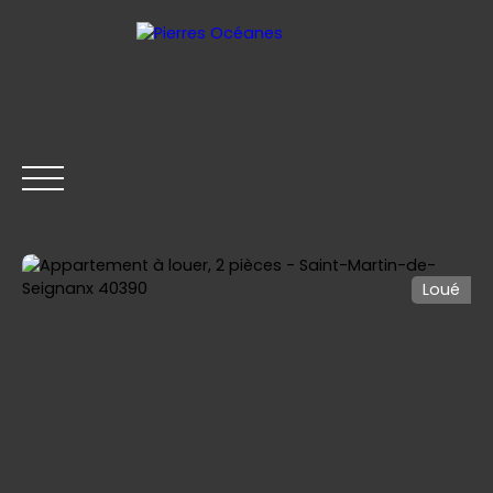
Loué
ACCUEIL
ACHETER
LOUER
VENDRE
CONTACT
Être rappelé