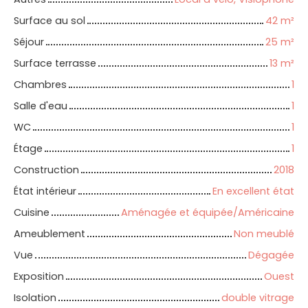
Surface au sol
42
m²
Séjour
25
m²
Surface terrasse
13
m²
Chambres
1
Salle d'eau
1
WC
1
Étage
1
Construction
2018
État intérieur
En excellent état
Cuisine
Aménagée et équipée/Américaine
Ameublement
Non meublé
Vue
Dégagée
Exposition
Ouest
Isolation
double vitrage