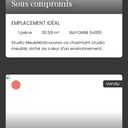
Sous compromis
EMPLACEMENT IDÉAL
1
pièce
30.59
m²
BAYONNE 64100
Studio MeubléDécouvrez ce charmant studio
meublé, niché au cœur d'un environnement
paisible et dynamique. Ce bijou immobilier de
30,59 m² de surface habitable et 31 m² au sol,
situé au premier étage, est prêt à accueillir,
pourquoi pas, ses futurs locataires dans un cadre
de vie agréable et fonctionnel, avec cour
Vendu
commune. Imaginez-vous dans ce studio
lumineux, baigné de lumière naturelle grâce à ses
fenêtres à double vitrage. Chaque recoin de cet
espace a été pensé pour offrir confort et
praticité. La pièce à vivre, spacieuse et
accueillante, est idéale pour se détendre après
une longue journée. La salle d'eau, moderne et
élégante, ainsi que les toilettes séparées, ajoutent