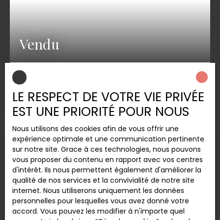
travaux à prévoir. Contactez votre agence Pierres
Océanes Immobilier au 05 59 52 42 42 pour plus
de renseignements !
Vendu
Appartement à vendre, 2 pièces -
Bayonne 64100
LE RESPECT DE VOTRE VIE PRIVÉE
2
pièces
39.8
m²
Bayonne 64100
EST UNE PRIORITÉ POUR NOUS
Nous utilisons des cookies afin de vous offrir une
expérience optimale et une communication pertinente
sur notre site. Grace à ces technologies, nous pouvons
Vendu
vous proposer du contenu en rapport avec vos centres
d'intérêt. Ils nous permettent également d'améliorer la
qualité de nos services et la convivialité de notre site
internet. Nous utiliserons uniquement les données
personnelles pour lesquelles vous avez donné votre
accord. Vous pouvez les modifier à n'importe quel