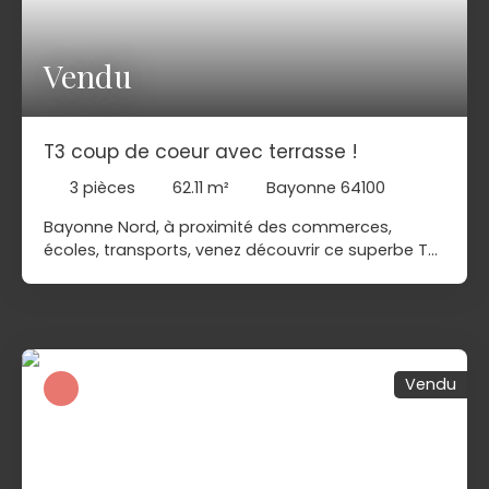
Vendu
T3 coup de coeur avec terrasse !
3
pièces
62.11
m²
Bayonne 64100
Bayonne Nord, à proximité des commerces,
écoles, transports, venez découvrir ce superbe T3
entièrement rénové en 2020 !Situé dans un
quartier dynamique, cet appartement bénéficie
d'une terrasse de plus de 13 m2 idéalement
exposée à la vue dégagée ! Un entrée dessert un
séjour salle à manger lumineux, une cuisine
Vendu
indépendante aménagée et équipée avec
buanderie, deux chambres avec placards, une
salle d'eau et des WC séparés. Un appartement
coup de coeur, idéal pour un premier achat. Ses
plus : cave, facilité de stationnement, aucun