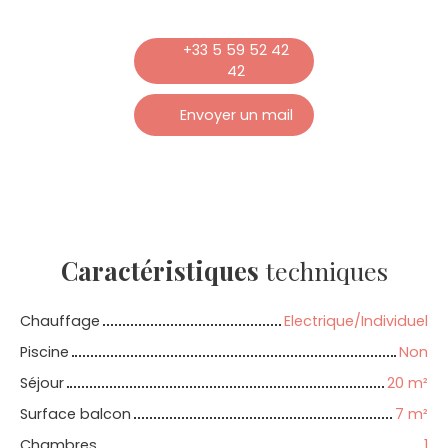
+33 5 59 52 42
42
Envoyer un mail
Caractéristiques
techniques
Chauffage
Electrique/Individuel
Piscine
Non
Séjour
20
m²
Surface balcon
7
m²
Chambres
1