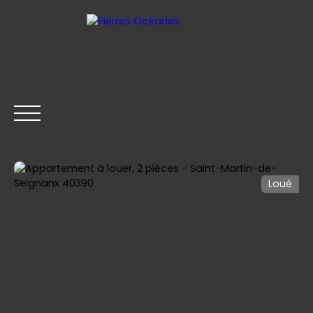
Loué
ACCUEIL
ACHETER
LOUER
VENDRE
CONTACT
Être rappelé