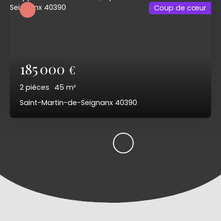
Coup de cœur
185 000
€
2
pièces
45
m²
Saint-Martin-de-Seignanx 40390