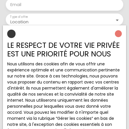
Email
Type d'offre
Location
Type de bien
Maison
LE RESPECT DE VOTRE VIE PRIVÉE
Localisation
EST UNE PRIORITÉ POUR NOUS
Labenne (40530)
Nous utilisons des cookies afin de vous offrir une
Loyer max (€/mois)
expérience optimale et une communication pertinente
sur notre site. Grace à ces technologies, nous pouvons
Surface min (m²)
vous proposer du contenu en rapport avec vos centres
d'intérêt. Ils nous permettent également d'améliorer la
qualité de nos services et la convivialité de notre site
Pièces min
internet. Nous utiliserons uniquement les données
personnelles pour lesquelles vous avez donné votre
J'accepte le traitement de mes données
accord. Vous pouvez les modifier à n'importe quel
personnelles conformément au RGPD. Si vous ne
moment via la rubrique ″Gérer les cookies″ en bas de
souhaitez pas faire l'objet de prospection
notre site, à l'exception des cookies essentiels à son
commerciale par voie téléphonique, vous pouvez