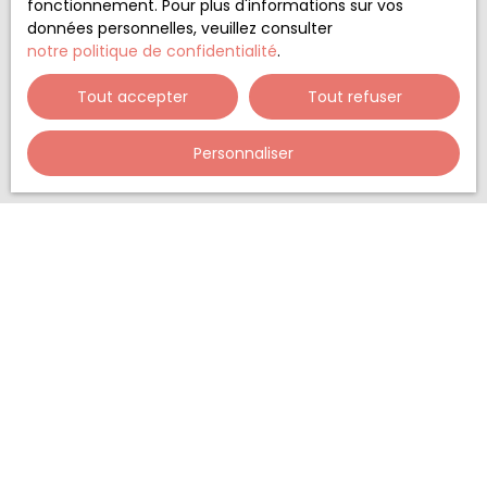
fonctionnement. Pour plus d'informations sur vos
vous inscrire gratuitement sur la liste d'opposition
données personnelles, veuillez consulter
au démarchage téléphonique, prévu par l'article
notre politique de confidentialité
.
L223-1 du code de la consommation, sur le site
Internet www.bloctel.gouv.fr ou par courrier
Tout accepter
Tout refuser
adressé à :
Personnaliser
Société Worldline, Service Bloctel, CS 61311, 41013
BLOIS CEDEX.
Pour en savoir plus sur le traitement de vos
données personnelles, veuillez consulter notre
politique de confidentialité
.
Recevoir des annonces