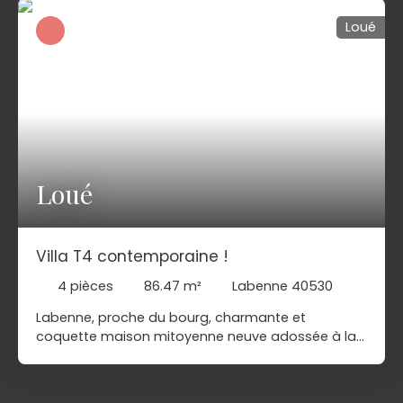
Loué
Loué
Villa T4 contemporaine !
4
pièces
86.47
m²
Labenne 40530
Labenne, proche du bourg, charmante et
coquette maison mitoyenne neuve adossée à la
forêt. Hors copropriété et sans vis à vis, vous
adorerez son espace de vie spacieux donnant sur
la terrasse, sa cuisine ouverte, aménagée et