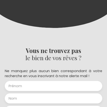
équipée, ses chambres spacieuses et ensoleillées,
ses nombreux rangements. Logement disponible
au 01 juillet 2021, Pour plus de renseignements,
contactez votre agence PIERRES OCEANES
IMMOBILIER au 05 59 52 42 42.
Vous ne trouvez pas
le bien de vos rêves ?
Ne manquez plus aucun bien correspondant à votre
recherche en vous inscrivant à notre alerte mail !
Prénom
Nom