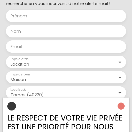
recherche en vous inscrivant à notre alerte mail !
Prénom
Nom
Email
Type d'offre
Location
Type de bien
Maison
Localisation
Tarnos (40220)
Loyer max (€/mois)
LE RESPECT DE VOTRE VIE PRIVÉE
Surface min (m²)
EST UNE PRIORITÉ POUR NOUS