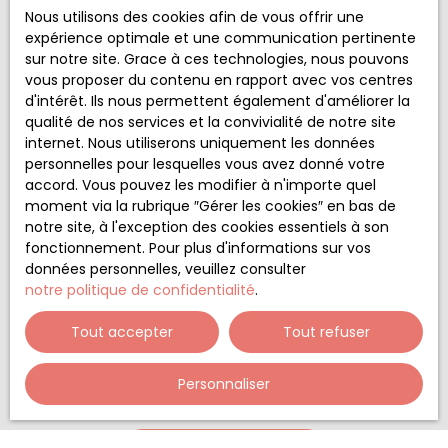
Nous utilisons des cookies afin de vous offrir une
Pièces min
expérience optimale et une communication pertinente
sur notre site. Grace à ces technologies, nous pouvons
J'accepte le traitement de mes données
vous proposer du contenu en rapport avec vos centres
personnelles conformément au RGPD. Si vous ne
d'intérêt. Ils nous permettent également d'améliorer la
souhaitez pas faire l'objet de prospection
qualité de nos services et la convivialité de notre site
commerciale par voie téléphonique, vous pouvez
internet. Nous utiliserons uniquement les données
vous inscrire gratuitement sur la liste d'opposition
personnelles pour lesquelles vous avez donné votre
au démarchage téléphonique, prévu par l'article
accord. Vous pouvez les modifier à n'importe quel
L223-1 du code de la consommation, sur le site
moment via la rubrique ″Gérer les cookies″ en bas de
Internet www.bloctel.gouv.fr ou par courrier
notre site, à l'exception des cookies essentiels à son
adressé à :
fonctionnement. Pour plus d'informations sur vos
données personnelles, veuillez consulter
Société Worldline, Service Bloctel, CS 61311, 41013
notre politique de confidentialité
.
BLOIS CEDEX.
Tout accepter
Tout refuser
Pour en savoir plus sur le traitement de vos
données personnelles, veuillez consulter notre
Personnaliser
politique de confidentialité
.