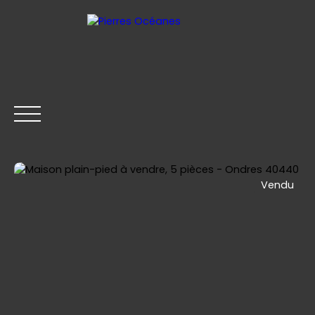
Vendu
ACCUEIL
ACHETER
LOUER
VENDRE
CONTACT
Être rappelé