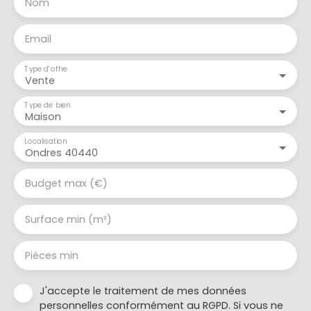
Nom
Email
Type d'offre
Vente
Type de bien
Maison
Localisation
Ondres 40440
Budget max (€)
Surface min (m²)
Pièces min
J'accepte le traitement de mes données
personnelles conformément au RGPD. Si vous ne