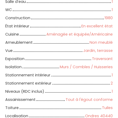
Salle d'eau
1
WC
1
Construction
1980
État intérieur
En excellent état
Cuisine
Aménagée et équipée/Américaine
Ameublement
Non meublé
Vue
Jardin, terrasse
Exposition
Traversant
Isolation
Murs / Combles / Huisseries
Stationnement intérieur
1
Stationnement extérieur
2
Niveaux (RDC inclus)
1
Assainissement
Tout à l'égout conforme
Toiture
Tuiles
Localisation
Ondres 40440