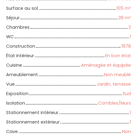
Surface au sol
105
m²
Séjour
28
m²
Chambres
2
WC
1
Construction
1978
État intérieur
En bon état
Cuisine
Aménagée et équipée
Ameublement
Non meublé
Vue
Jardin, terrasse
Exposition
Sud
Isolation
Combles/Murs
Stationnement intérieur
1
Stationnement extérieur
1
Cave
Non