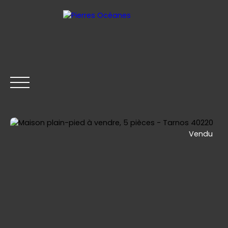
Vendu
ACCUEIL
ACHETER
LOUER
VENDRE
CONTACT
Être rappelé