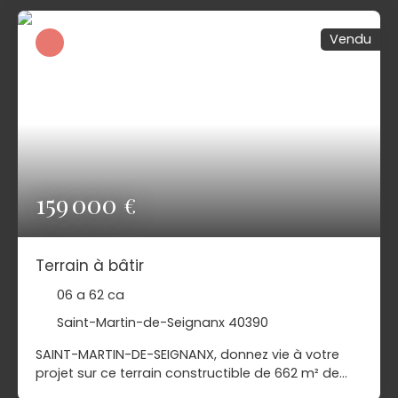
: écoles, commerces, transports. Contactez votre
agence PIERRES OCÉANES IMMOBILIER au 05 59 52
Vendu
42 42 pour plus de renseignements !
159 000
€
Terrain à bâtir
06 a 62 ca
Saint-Martin-de-Seignanx 40390
SAINT-MARTIN-DE-SEIGNANX, donnez vie à votre
projet sur ce terrain constructible de 662 m² de
surface, proche du bourg. Avec une emprise au