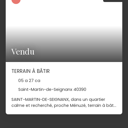
chiffrage disponible sur demande, sans
engagement. Contactez-nous au 05 59 52 42 42
pour plus de renseignements !
Vendu
TERRAIN À BÂTIR
05 a 27 ca
Saint-Martin-de-Seignanx 40390
SAINT-MARTIN-DE-SEIGNANX, dans un quartier
calme et recherché, proche Ménuzé, terrain à bâtir
de 527 m2, plat, et viabilisé, bénéficiant d'une
emprise au sol de 40%. Sa location permet de
bénéficier de tous les services à proximité à pieds