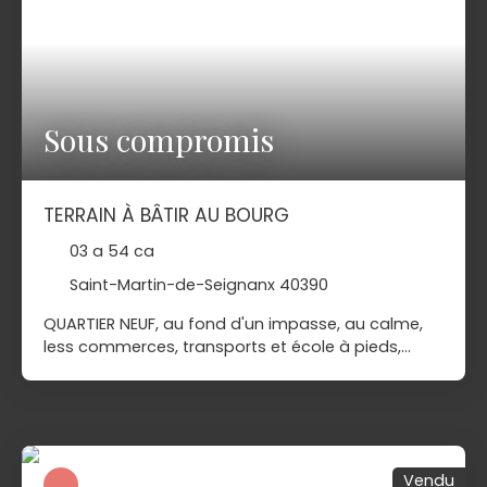
condition de l'obtention des autorisations
administratives autorisant la division de la
parcelle mère.
Sous compromis
TERRAIN À BÂTIR AU BOURG
03 a 54 ca
Saint-Martin-de-Seignanx 40390
QUARTIER NEUF, au fond d'un impasse, au calme,
less commerces, transports et école à pieds,
terrain à bâtir de 354 m2 avec viabilisation en
bordure, raccordement au tout à l'égout. Il
bénéficie d'une emprise au sol de 40%, et permet
la construction d'une maison de plain, 3
chambres et un garage. À titre informatif, projet
Vendu
constructeur de maison individuelle avec