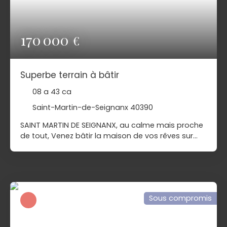
170 000
€
Superbe terrain à bâtir
08 a 43 ca
Saint-Martin-de-Seignanx 40390
SAINT MARTIN DE SEIGNANX, au calme mais proche
de tout, Venez bâtir la maison de vos rêves sur
cette magnifique parcelle idéalement située hors
lotissement !! Ce que vous adorerez ? Un terrain
plat et en partie déjà clôturé ... Une viabilisation en
limite propriété ... Un accès par sa façade Nord
permettant une implantation idéale de votre
Sous compromis
future maison. Pour plus de renseignements,
contactez votre agence Pierres Océanes
Immobilier au 05 59 52 42 42. Vente sous