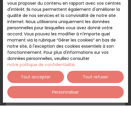
Saint Martin de Seignanx, aux portes de Bayonne,
vous proposer du contenu en rapport avec vos centres
Biarritz, Anglet, venez bâtir votre maison sur ce
d'intérêt. Ils nous permettent également d'améliorer la
terrain de 748 m2, à proximité des écoles et des
qualité de nos services et la convivialité de notre site
commerces, bénéficiant d'une emprise au sol de
internet. Nous utiliserons uniquement les données
40%. A titre informatif, suite à une étude de sol
personnelles pour lesquelles vous avez donné votre
réalisée récemment, un ancrage de l'ouvrage
accord. Vous pouvez les modifier à n'importe quel
devra être opéré sur les fondations. Pour plus de
moment via la rubrique ″Gérer les cookies″ en bas de
Vendu
renseignements, contactez notre agence Pierres
notre site, à l'exception des cookies essentiels à son
Océanes au 05 59 52 42 42.
fonctionnement. Pour plus d'informations sur vos
données personnelles, veuillez consulter
notre politique de confidentialité
.
Tout accepter
Tout refuser
Personnaliser
124 000
€
Terrain constructible à vendre, 06 a 03 ca
- Saint-Martin-de-Seignanx 40390
06 a 03 ca