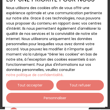
également d'un grand garage attenant ainsi que
Nous utilisons des cookies afin de vous offrir une
de deux terrasses et un abri de jardin. Située à 40
expérience optimale et une communication pertinente
minutes de Bayonne et Capbreton ainsi qu'à 30
sur notre site. Grace à ces technologies, nous pouvons
minutes de Dax, vous pourrez facilement rayonner
vous proposer du contenu en rapport avec vos centres
dans toute la région basque et landaise. Pour plus
d'intérêt. Ils nous permettent également d'améliorer la
de renseignements, vous pouvez joindre l'agence
Vendu
qualité de nos services et la convivialité de notre site
PIERRES OCÉANES au 05 59 52 42 42.
internet. Nous utiliserons uniquement les données
personnelles pour lesquelles vous avez donné votre
accord. Vous pouvez les modifier à n'importe quel
Maison T4 à Saint André de Seignanx
moment via la rubrique ″Gérer les cookies″ en bas de
4
pièces
98
m²
notre site, à l'exception des cookies essentiels à son
fonctionnement. Pour plus d'informations sur vos
Saint-André-de-Seignanx 40390
données personnelles, veuillez consulter
notre politique de confidentialité
.
Saint-André-de-Seignanx - Dans un quartier
calme et recherché, une belle maison de plain-
Tout accepter
Tout refuser
pied bâtie en 2016 de 98m² sur un terrain de
570m². Elle se compose d'une entrée, un séjour
exposé sud-ouest avec cuisine ouverte équipée,
Personnaliser
un wc, un grand cellier, un couloir desservant trois
chambres dont une suite parentale avec salle