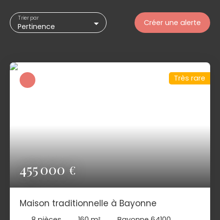
Trier par
Créer une alerte
Pertinence
Très rare
455 000
€
Maison traditionnelle à Bayonne
8
pièces
160
m²
Bayonne 64100