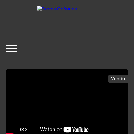
Vendu
ACCUEIL
ACHETER
LOUER
VENDRE
CONTACT
Être rappelé